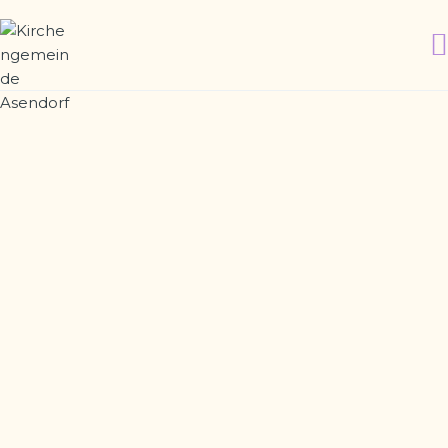
WILLK
GOTTE
KIRCHE
WIR Ü
GEMEI
FRIED