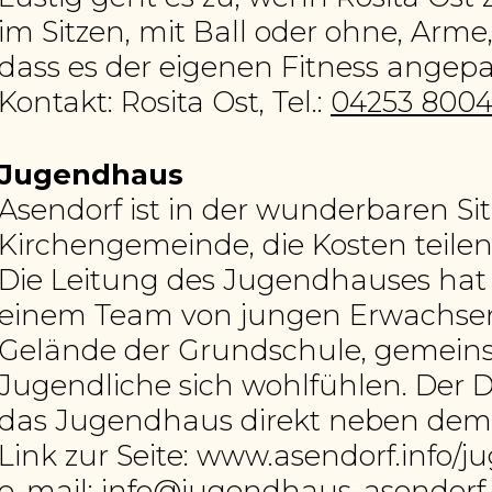
im Sitzen, mit Ball oder ohne, Arme,
dass es der eigenen Fitness angepa
Kontakt: Rosita Ost, Tel.:
04253 800
Jugendhaus
Asendorf ist in der wunderbaren Si
Kirchengemeinde, die Kosten teilen
Die Leitung des Jugendhauses hat 
einem Team von jungen Erwachsen
Gelände der Grundschule, gemein
Jugendliche sich wohlfühlen. Der Dr
das Jugendhaus direkt neben de
Link zur Seite: www.asendorf.info/
e-mail:
info@jugendhaus-asendorf