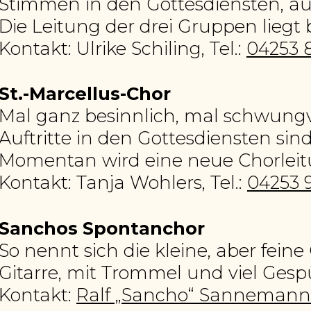
Stimmen in den Gottesdiensten, au
Die Leitung der drei Gruppen liegt b
Kontakt: Ulrike Schiling, Tel.:
04253 
St.-Marcellus-Chor
Mal ganz besinnlich, mal schwungvol
Auftritte in den Gottesdiensten sin
Momentan wird eine neue Chorleit
Kontakt: Tanja Wohlers, Tel.:
04253 
Sanchos Spontanchor
So nennt sich die kleine, aber fein
Gitarre, mit Trommel und viel Gesp
Kontakt:
Ralf „Sancho“ Sannemann