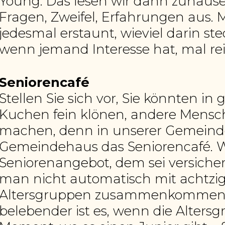
Young. Das lesen wir dann zuhau
Fragen, Zweifel, Erfahrungen aus.
jedesmal erstaunt, wieviel darin ste
wenn jemand Interesse hat, mal re
Seniorencafé
Stellen Sie sich vor, Sie könnten i
Kuchen fein klönen, andere Mensche
machen, denn in unserer Gemeinde 
Gemeindehaus das Seniorencafé. Wer
Seniorenangebot, dem sei versichert,
man nicht automatisch mit achtzig 
Altersgruppen zusammenkommen. War
belebender ist es, wenn die Alters