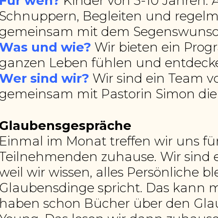
Für wen?
Kinder von 3-10 Jahren. 
Schnuppern, Begleiten und regelm
gemeinsam mit dem Segenswunsch 
Was und wie?
Wir bieten ein Prog
ganzen Leben fühlen und entdeck
Wer sind wir?
Wir sind ein Team 
gemeinsam mit Pastorin Simon die
Glaubensgespräche
Einmal im Monat treffen wir uns 
Teilnehmenden zuhause. Wir sind ei
weil wir wissen, alles Persönliche b
Glaubensdinge spricht. Das kann ma
haben schon Bücher über den Glaub