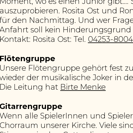
Moment, wo es einen Junior gibt…. S
auszuprobieren. Rosita Ost und R
für den Nachmittag. Und wer Frage
Anfahrt soll kein Hinderungsgrund fü
Kontakt: Rosita Ost: Tel.
04253-8004
Flötengruppe
Unsere Flötengruppe gehört fest z
wieder der musikalische Joker in d
Die Leitung hat
Birte Menke
Gitarrengruppe
Wenn alle SpielerInnen und Spie
Chorraum unserer Kirche. Viele sin