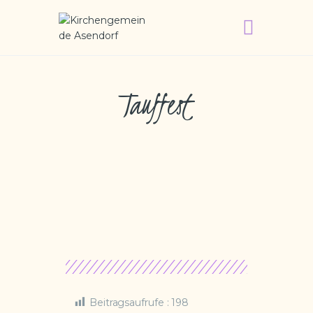
KIRCHENGEMEINDE ASENDORF
Tauffest
WILLKOMMEN
GOTTESDIENSTE
WIR ÜBER UNS
GEMEINDEGRUPPEN
FRIEDHOF
Beitragsaufrufe :
198