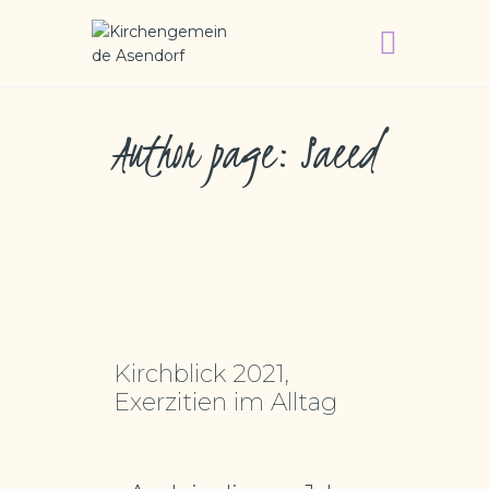
KIRCHENGEMEINDE ASENDORF
Author page: Saeed
WILLKOMMEN
GOTTESDIENSTE
WIR ÜBER UNS
GEMEINDEGRUPPEN
FRIEDHOF
Kirchblick 2021,
Exerzitien im Alltag