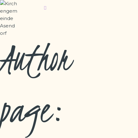
WILLKOMMEN
GOTTESDIENSTE
KIRCHENGEMEINDE ASENDORF
WIR ÜBER UNS
Author
GEMEINDEGRUPPEN
FRIEDHOF
page: